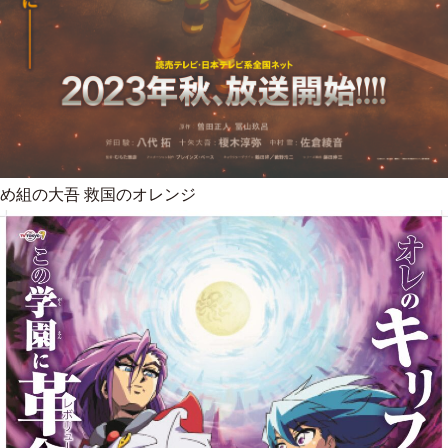
め組の大吾 救国のオレンジ