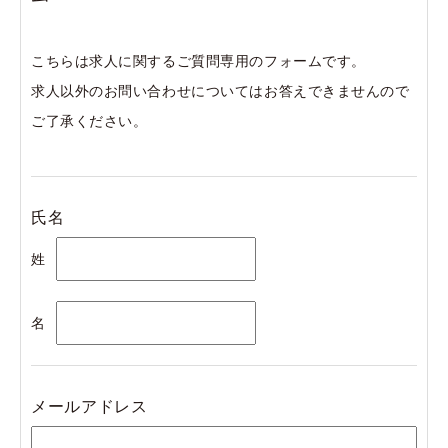
《必須》
・PCスキル
弊社所在地
こちらは求人に関するご質問専用のフォームです。
Word（書式設定、差し込み印刷など）、
求人以外のお問い合わせについてはお答えできませんので
Excel（数式や関数を使用した演算など）
給与
ご了承ください。
《歓迎》
・普通自動車免許（AT限定可）
基本給：月額210,000円
氏名
業務開始時期
休日
姓
応相談
■毎週土・日曜日、祝日
（ただし状況によっては休日に業務がある場合もあります）
名
■有給休暇、夏期休暇（7月～9月のうち最大3日）、年末年始
勤務予定地
休暇、慶弔休暇 各制度あり
弊社所在地
メールアドレス
その他