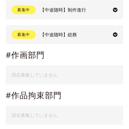
【中途随時】制作進行
募集中
募集職種
【中途随時】総務
募集中
制作進行
#作画部門
募集職種
契約形態
総務
現在募集していません
契約社員
※試用期間3ヶ月（初回契約期間3ヶ月）
契約形態
#作品拘束部門
※勤務状況・成果に応じて契約更新
契約社員
※正社員登用制度あり
※勤務状況に応じて契約更新
現在募集していません
※正社員登用制度 あり
業務内容