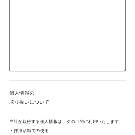
■残業手当、休日出勤手当、深夜手当
随時（専用フォームから）
■社会保険完備（雇用保険・労災保険・厚生年金・健康保険）
■自転車通勤可
採用までの過程
■服装、髪型自由（金髪やキャラネイルもOKです）
■まず、必ず専用フォームからご応募を行ってください。
契約条件などの詳しい募集要項を記載したメールを順次返信
必要応募書類
いたしますので、
■履歴書：応募職種・メールアドレスを明記
内容をよくご確認のうえ応募書類をお送りください。
（基本的に連絡はメールで行います）
書類の到着をもってご応募完了となります。
フォームからご応募されてから土日祝を除いて7日経過して
個人情報の
も返信がない場合はお問い合わせください。
応募締切
取り扱いについて
（人事担当：0422-70-3935）
随時（専用フォームから）
■書類選考の上、随時 面接試験を行います。
当社が取得する個人情報は、次の目的に利用いたします。
■面接試験の実施日時につきましては、書類選考合格者へ直接
・採用活動での使用
連絡いたします。
採用までの過程