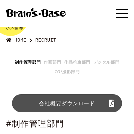
#RECRUIT
求人情報
HOME
RECRUIT
制作管理部門
作画部門
作品拘束部門
デジタル部門
CG/撮影部門
会社概要ダウンロード
#制作管理部門