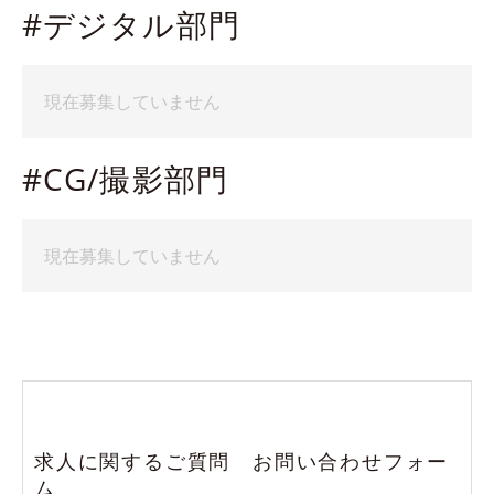
#デジタル部門
アニメーション制作における制作進行業務
業務内容
現在募集していません
総務に関する社内の管理事務業務全般を柔軟に対応してもらい
応募資格
ます
入社すぐは備品管理や電話応対、来客対応などをお任せしま
#CG/撮影部門
■年齢制限：30歳くらいまで
す。
■資格：普通自動車免許（AT限定可）必須
上記業務に慣れてきたら設備・什器の管理、社有車の管理など
■経験・学歴不問
現在募集していません
をお任せしていきます。
■業界経験者歓迎
応募資格
業務開始時期
■経験・学歴不問
応相談
■年齢制限：30歳くらいまで
求人に関するご質問 お問い合わせフォー
■資格・スキル
勤務予定地
ム