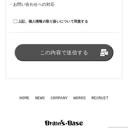
・お問い合わせへの対応
（連絡は書類到着締切日から10日前後を予定）
■まず、必ず専用フォームからご応募を行ってください。
上記、個人情報の取り扱いについて同意する
契約条件などの詳しい募集要項を記載したメールを順次返信
いたしますので、
応募する
内容をよくご確認のうえ応募書類をお送りください。
書類の到着をもってご応募完了となります。
この内容で送信する
フォームからご応募されてから土日祝を除いて7日経過して
も返信がない場合はお電話にてお問い合わせください。
（人事担当：0422-70-3935）
■書類選考のうえ、随時 面接試験を行います。
■面接試験の実施日時につきましては、書類選考合格者へ直接
HOME
NEWS
COMPANY
WORKS
RECRUIT
連絡いたします。
（連絡は書類到着締切日から10日前後を予定）