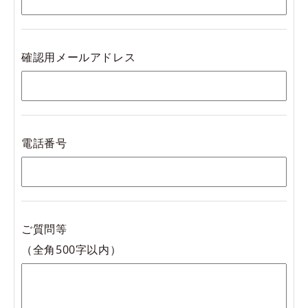
給与
■勤務形態：フレックスタイム制（コアタイムあり）
基本給：月額210,000円
■交通費支給（月3万円まで）
確認用メールアドレス
■残業手当、休日出勤手当、深夜手当
■社会保険完備（雇用保険・労災保険・厚生年金・健康保険）
休日
■自転車通勤可
■毎週土・日曜日、祝日
■服装、髪型自由
電話番号
（ただし状況によっては休日に業務がある場合もあります）
■有給休暇、夏期休暇（7月～9月のうち最大3日）、年末年始
必要応募書類
休暇、慶弔休暇 各制度あり
■履歴書：応募職種・メールアドレスを明記
ご質問等
（基本的に連絡はメールで行います）
その他
（全角500字以内）
■勤務形態：フレックスタイム制（コアタイムあり）
応募締切
■交通費支給（月3万円まで）