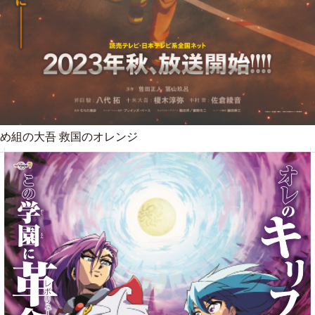
め組の大吾 救国のオレンジ