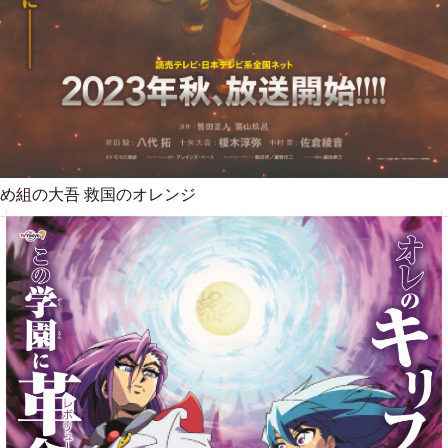
め組の大吾 救国のオレンジ