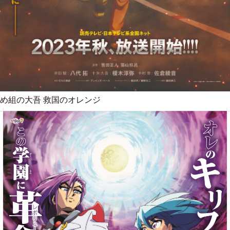
め組の大吾 救国のオレンジ