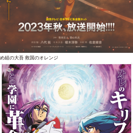
め組の大吾 救国のオレンジ