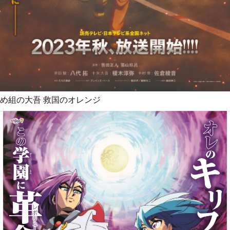
め組の大吾 救国のオレンジ