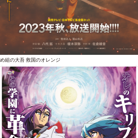
め組の大吾 救国のオレンジ