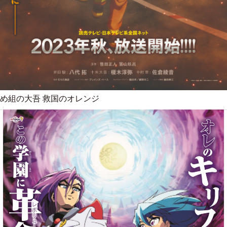
め組の大吾 救国のオレンジ