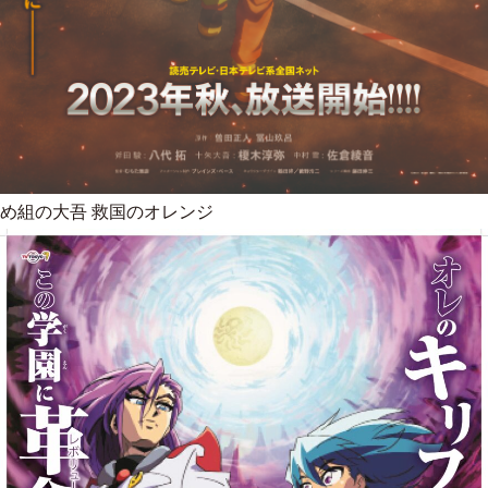
め組の大吾 救国のオレンジ