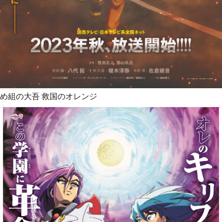
め組の大吾 救国のオレンジ