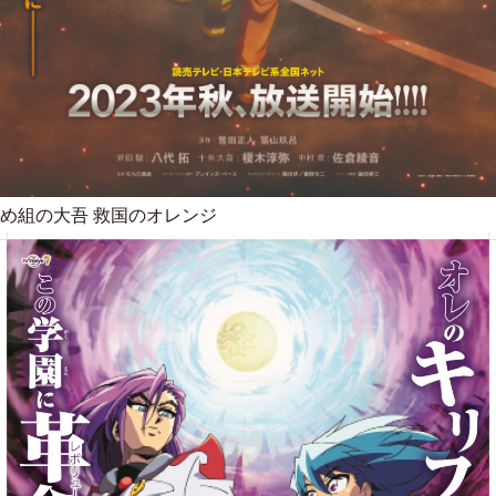
め組の大吾 救国のオレンジ